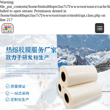
Warning:
file_put_contents(/home/bmlssl6bqm1lus7s7l/wwwroot/source/cache/li
failed to open stream: Permission denied in
/home/bmlssl6bqm1lus7s7l/wwwroot/source/model/api.class.php on
line 217