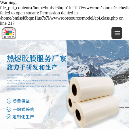
Warning:
file_put_contents(/home/bmlssl6bqm1lus7s7l/wwwroot/source/cache/li
failed to open stream: Permission denied in
/home/bmlssl6bqm1lus7s7l/wwwroot/source/model/api.class.php on
line 217