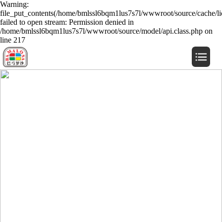
Warning:
file_put_contents(/home/bmlssl6bqm1lus7s7l/wwwroot/source/cache/li
failed to open stream: Permission denied in
/home/bmlssl6bqm1lus7s7l/wwwroot/source/model/api.class.php on
line 217