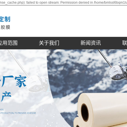
nse_cache.php): failed to open stream: Permission denied in /home/bmlssl6bqm1l
应用范围
关于我们
新闻资讯