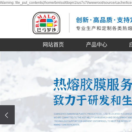
Warning: file_put_contents(/home/bmlssl6bqm1lus7s7l/wwwroot/source/cache/lice
网站首页
产品中心