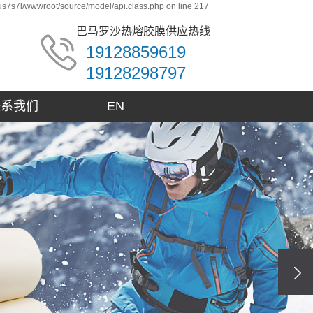
us7s7l/wwwroot/source/model/api.class.php on line 217
巴马罗沙热熔胶膜供应热线
19128859619
19128298797
联系我们
EN