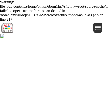
Warning:
file_put_contents(/home/bmlssl6bqm1lus7s7l/wwwroot/source/cache/li
failed to open stream: Permission denied in
/home/bmlssl6bqm1lus7s7l/wwwroot/source/model/api.class.php on
line 217