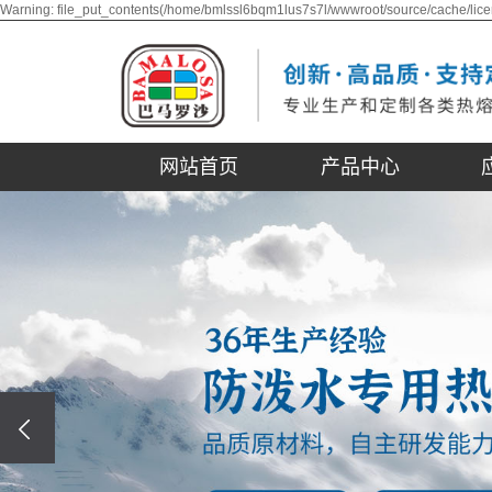
Warning: file_put_contents(/home/bmlssl6bqm1lus7s7l/wwwroot/source/cache/lice
网站首页
产品中心