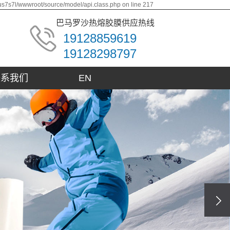
us7s7l/wwwroot/source/model/api.class.php on line 217
巴马罗沙热熔胶膜供应热线
19128859619
19128298797
联系我们
EN