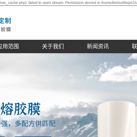
nse_cache.php): failed to open stream: Permission denied in /home/bmlssl6bqm1l
应用范围
关于我们
新闻资讯