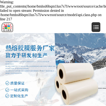
Warning:
file_put_contents(/home/bmlssl6bqm1lus7s7l/wwwroot/source/cache/li
failed to open stream: Permission denied in
/home/bmlssl6bqm1lus7s7l/wwwroot/source/model/api.class.php on
line 217